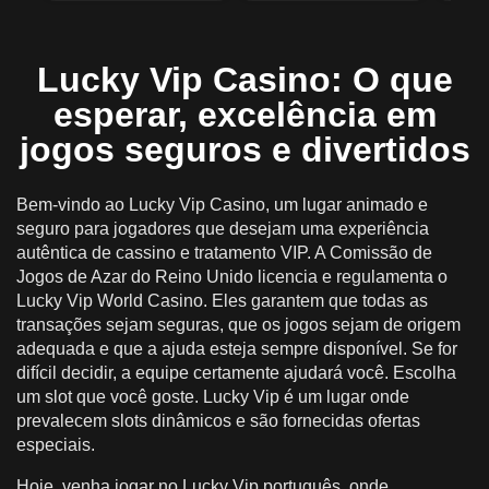
Lucky Vip Casino: O que
esperar, excelência em
jogos seguros e divertidos
Bem-vindo ao Lucky Vip Casino, um lugar animado e
seguro para jogadores que desejam uma experiência
autêntica de cassino e tratamento VIP. A Comissão de
Jogos de Azar do Reino Unido licencia e regulamenta o
Lucky Vip World Casino. Eles garantem que todas as
transações sejam seguras, que os jogos sejam de origem
adequada e que a ajuda esteja sempre disponível. Se for
difícil decidir, a equipe certamente ajudará você. Escolha
um slot que você goste. Lucky Vip é um lugar onde
prevalecem slots dinâmicos e são fornecidas ofertas
especiais.
Hoje, venha jogar no Lucky Vip português, onde