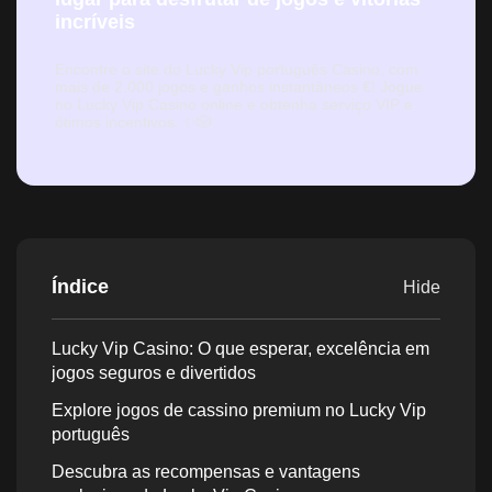
incríveis
Encontre o site do Lucky Vip português Casino, com
mais de 2.000 jogos e ganhos instantâneos €! Jogue
no Lucky Vip Casino online e obtenha serviço VIP e
ótimos incentivos. ✨🎲
Índice
Hide
Lucky Vip Casino: O que esperar, excelência em
jogos seguros e divertidos
Explore jogos de cassino premium no Lucky Vip
português
Descubra as recompensas e vantagens