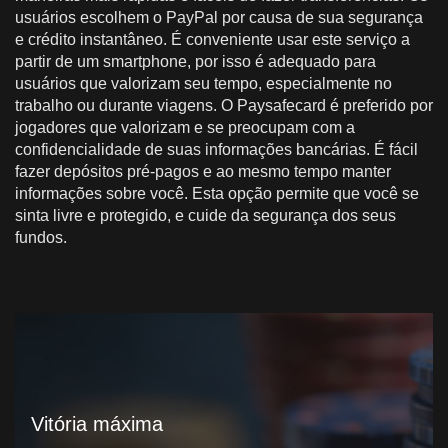
usuários escolhem o PayPal por causa de sua segurança
e crédito instantâneo. É conveniente usar este serviço a
partir de um smartphone, por isso é adequado para
usuários que valorizam seu tempo, especialmente no
trabalho ou durante viagens. O Paysafecard é preferido por
jogadores que valorizam e se preocupam com a
confidencialidade de suas informações bancárias. É fácil
fazer depósitos pré-pagos e ao mesmo tempo manter
informações sobre você. Esta opção permite que você se
sinta livre e protegido, e cuide da segurança dos seus
fundos.
Vitória máxima