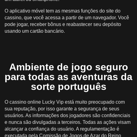
O aplicativo móvel tem as mesmas funções do site do
cassino, que você acessa a partir de um navegador. Você
pode jogar, receber bônus e reabastecer seu depósito
usando um cartão bancário.
Ambiente de jogo seguro
para todas as aventuras da
sorte português
O cassino online Lucky Vip está muito preocupado com
sua reputação, por isso garante a segurança de seus
usuários. As informações dos jogadores são confidenciais
e nunca são divulgadas a terceiros. Todas as ações visam
alcançar a confiança do usuário. A regulamentação é
executada pela Comissão de Jogos de Azar do Reino