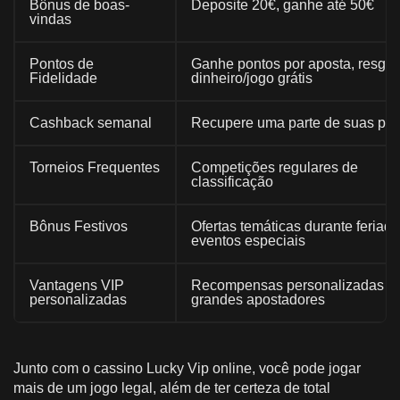
Bônus de boas-
Deposite 20€, ganhe até 50€
vindas
Pontos de
Ganhe pontos por aposta, resga
Fidelidade
dinheiro/jogo grátis
Cashback semanal
Recupere uma parte de suas pe
Torneios Frequentes
Competições regulares de
classificação
Bônus Festivos
Ofertas temáticas durante feriado
eventos especiais
Vantagens VIP
Recompensas personalizadas p
personalizadas
grandes apostadores
Junto com o cassino Lucky Vip online, você pode jogar
mais de um jogo legal, além de ter certeza de total