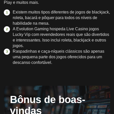
Play e muitos mais.
Existem muitos tipos diferentes de jogos de blackjack,
roleta, bacará e pôquer para todos os níveis de
habilidade na mesa.
A Evolution Gaming hospeda Live Casino jogos
Lucky Vip com revendedores reais que são divertidos
e interessantes. Isso inclui roleta, blackjack e outros
jogos.
Raspadinhas e caça-níqueis clássicos são apenas
uma pequena parte dos jogos oferecidos para um
descanso confortável.
Bônus de boas-
vindas