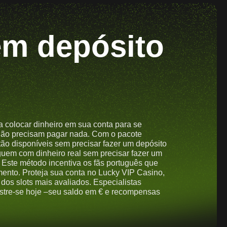
em depósito
 colocar dinheiro em sua conta para se
s não precisam pagar nada. Com o pacote
ão disponíveis sem precisar fazer um depósito
oguem com dinheiro real sem precisar fazer um
 Este método incentiva os fãs português que
ento. Proteja sua conta no Lucky VIP Casino,
dos slots mais avaliados. Especialistas
astre-se hoje –seu saldo em € e recompensas