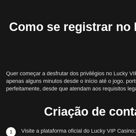
Como acompanhar os últimos bônus de rodadas grátis 
Habilitar notificações e listas de e-mail
Como se registrar no 
Siga as notícias oficiais de mídia social e do jogo
Quer começar a desfrutar dos privilégios no Lucky VI
apenas alguns minutos desde o início até o jogo. po
perfeitamente, desde que atendam aos requisitos leg
Criação de cont
Visite a plataforma oficial do Lucky VIP Casin