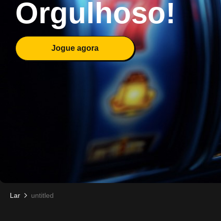
Orgulhoso!
Jogue agora
Lar
untitled