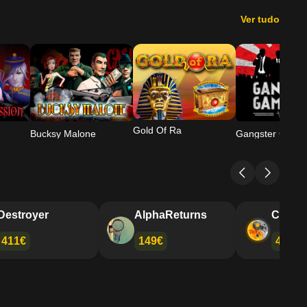
Ver tudo
Gold Of Ra
Bucksy Malone
Gangster Gambl
Destroyer
AlphaReturns
Cleopa
411€
149€
440€