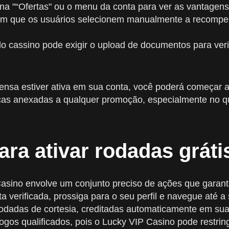
na "“Ofertas" ou o menu da conta para ver as vantagens
gem que os usuários selecionem manualmente a recompe
e do cassino pode exigir o upload de documentos para v
pensa estiver ativa em sua conta, você poderá começar
icas anexadas a qualquer promoção, especialmente no qu
ara ativar rodadas gráti
Casino envolve um conjunto preciso de ações que garant
 verificada, prossiga para o seu perfil e navegue até a
rodadas de cortesia, creditadas automaticamente em sua 
gos qualificados, pois o Lucky VIP Casino pode restringi