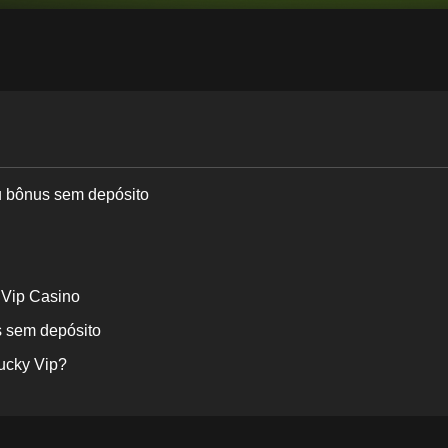
eu bônus sem depósito
 Vip Casino
is sem depósito
ucky Vip?